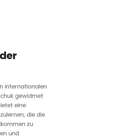
 der
 internationalen
tschuk gewidmet
ietet eine
ulernen, die die
illkommen zu
len und